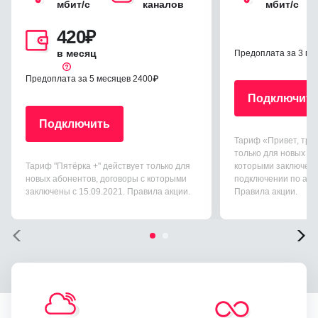
мбит/c
каналов
мбит/c
420
₽
в месяц
Предоплата за 3 ме
Предоплата за 5 месяцев 2400₽
Подключит
Подключить
Тариф «Привет, трис
только для новых аб
Тариф "Пятёрка +" действует только для
которыми заключены 
новых абонентов, договоры с которыми
подключении по ад
заключены с 15.09.2021.
Правила акции
.
Правила акции
.